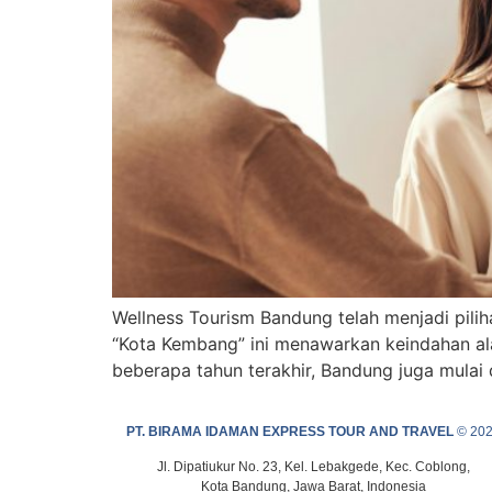
Wellness Tourism Bandung telah menjadi pili
“Kota Kembang” ini menawarkan keindahan a
beberapa tahun terakhir, Bandung juga mulai
PT. BIRAMA IDAMAN EXPRESS TOUR AND TRAVEL
© 20
Jl. Dipatiukur No. 23, Kel. Lebakgede, Kec. Coblong,
Kota Bandung, Jawa Barat, Indonesia