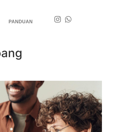
PANDUAN
oang