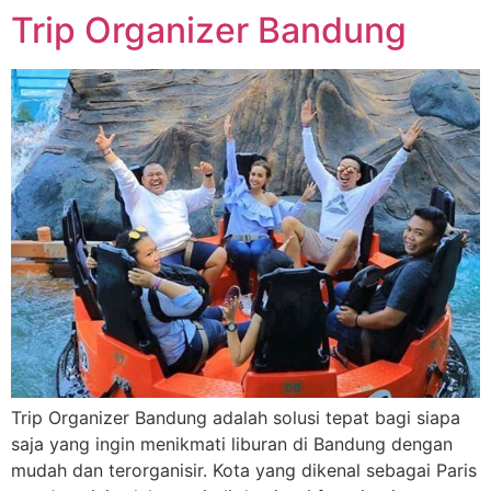
Trip Organizer Bandung
Trip Organizer Bandung adalah solusi tepat bagi siapa
saja yang ingin menikmati liburan di Bandung dengan
mudah dan terorganisir. Kota yang dikenal sebagai Paris