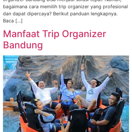
bagaimana cara memilih trip organizer yang profesional
dan dapat dipercaya? Berikut panduan lengkapnya.
Baca […]
Manfaat Trip Organizer
Bandung